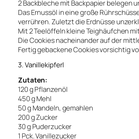
2 Backbleche mit Backpapier belegen u
Das Ernussöl in eine große Rührschüss
verrühren. Zuletzt die Erdnüsse unzerk
Mit 2 Teelöffeln kleine Teighäufchen mi
Die Cookies nacheinander auf der mittl
Fertig gebackene Cookies vorsichtig v
3. Vanillekipferl
Zutaten:
120 g Pflanzenöl
450 g Mehl
50 g Mandeln, gemahlen
200 g Zucker
30 g Puderzucker
1 Pck. Vanillezucker