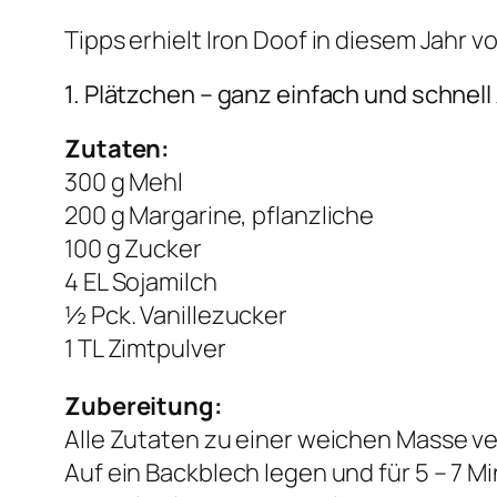
Tipps erhielt Iron Doof in diesem Jahr 
1. Plätzchen – ganz einfach und schnell
Zutaten:
300 g Mehl
200 g Margarine, pflanzliche
100 g Zucker
4 EL Sojamilch
½ Pck. Vanillezucker
1 TL Zimtpulver
Zubereitung:
Alle Zutaten zu einer weichen Masse v
Auf ein Backblech legen und für 5 – 7 M