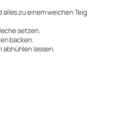
 alles zu einem weichen Teig
bleche setzen.
ten backen.
n abhühlen lassen.