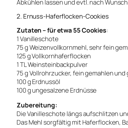
Abkühlen lassen und evtl. nach Wunsch
2. Ernuss-Haferflocken-Cookies
Zutaten – für etwa 55 Cookies
:
1 Vanilleschote
75 g Weizenvollkornmehl, sehr fein ge
125 g Vollkornhaferflocken
1 TL Weinsteinbackpulver
75 g Vollrohrzucker, fein gemahlen und
100 g Erdnussöl
100 g ungesalzene Erdnüsse
Zubereitung:
Die Vanilleschote längs aufschlitzen u
Das Mehl sorgfältig mit Haferflocken, 