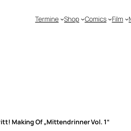
Termine
Shop
Comics
Film
tt! Making Of „Mittendrinner Vol. 1“