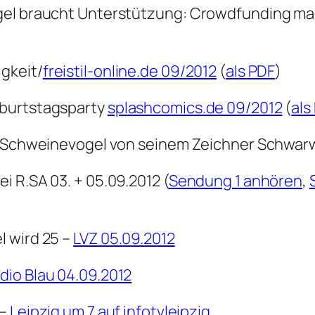
gel braucht Unterstützung: Crowdfunding mad
gkeit/
freistil-online.de 09/2012
(
als PDF
)
eburtstagsparty
splashcomics.de 09/2012
(
als
it Schweinevogel von seinem Zeichner Schwar
 R.SA 03. + 05.09.2012 (
Sendung 1 anhören
,
l wird 25 –
LVZ 05.09.2012
dio Blau 04.09.2012
 –
Leipzig um 7 auf infotvleipzig