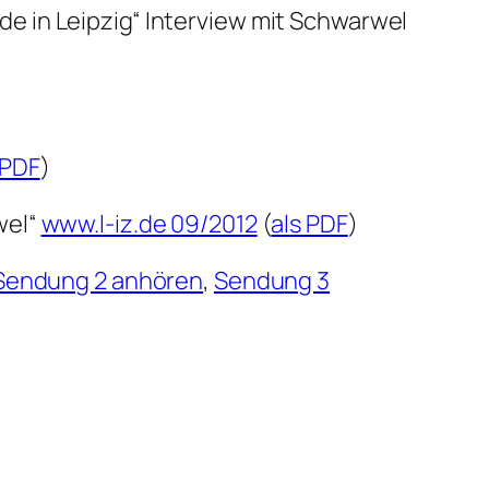
e in Leipzig“ Interview mit Schwarwel
 PDF
)
wel“
www.l-iz.de 09/2012
(
als PDF
)
Sendung 2 anhören
,
Sendung 3