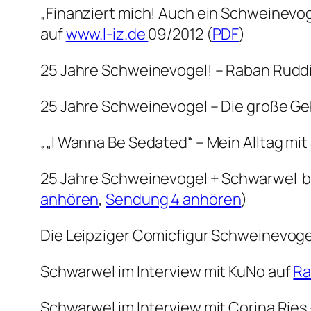
„Finanziert mich! Auch ein Schweinevo
auf
www.l-iz.de
09/2012 (
PDF
)
25 Jahre Schweinevogel! – Raban Ruddi
25 Jahre Schweinevogel – Die große G
„„I Wanna Be Sedated“ – Mein Alltag m
25 Jahre Schweinevogel + Schwarwel bei
anhören
,
Sendung 4 anhören
)
Die Leipziger Comicfigur Schweinevoge
Schwarwel im Interview mit KuNo auf
Ra
Schwarwel im Interview mit Corina Ries