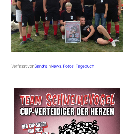
Verfasst von
Sandra
in
News
, 
Fotos
, 
Tagebuch