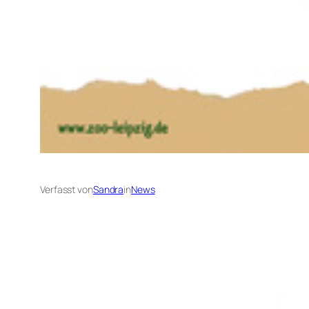
Verfasst von
Sandra
in
News