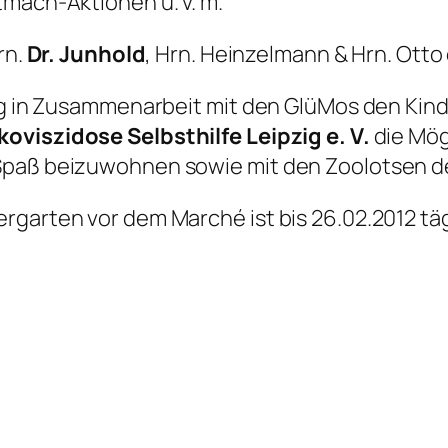
tmach-Aktionen u. v. m.
rn.
Dr. Junhold
, Hrn. Heinzelmann & Hrn. Otto o
zig in Zusammenarbeit mit den GlüMos den Kind
oviszidose Selbsthilfe Leipzig e. V.
die Mögl
-Spaß beizuwohnen sowie mit den Zoolotsen 
rgarten vor dem Marché ist bis 26.02.2012 täg