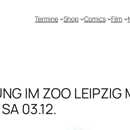
Termine
Shop
Comics
Film
G IM ZOO LEIPZIG 
A 03.12.