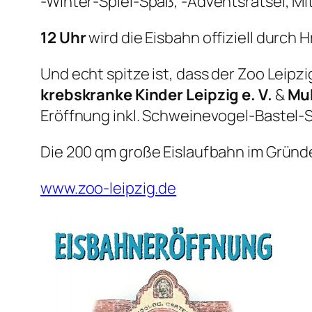
-Winter-Spiel-Spaß, -Adventsrätsel, Mi
12 Uhr
wird die Eisbahn offiziell durch H
Und echt spitze ist, dass der Zoo Leip
krebskranke Kinder Leipzig e. V.
&
Muk
Eröffnung inkl. Schweinevogel-Bastel
Die 200 qm große Eislaufbahn im Gründe
www.zoo-leipzig.de