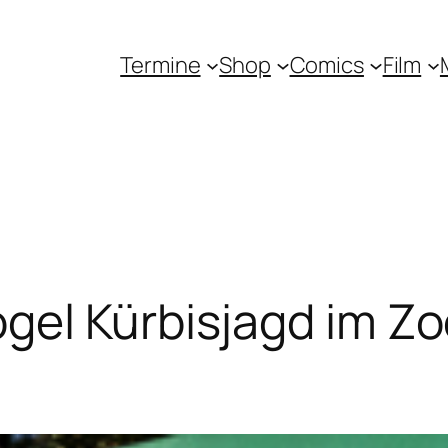
Termine
Shop
Comics
Film
el Kürbisjagd im Zo