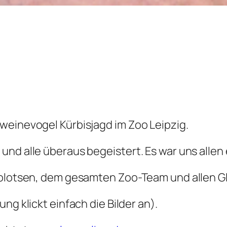
weinevogel Kürbisjagd im Zoo Leipzig.
nd alle überaus begeistert. Es war uns allen 
Zoolotsen, dem gesamten Zoo-Team und allen G
ng klickt einfach die Bilder an)
.