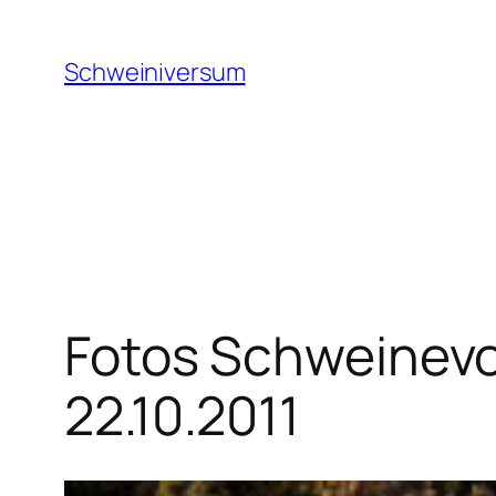
Zum
Inhalt
Schweiniversum
springen
Fotos Schweinevog
22.10.2011