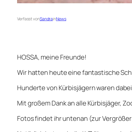
Verfasst von
Sandra
in
News
HOSSA, meine Freunde!
Wir hatten heute eine fantastische Sch
Hunderte von Kürbisjägern waren dabei u
Mit großem Dank an alle Kürbisjäger, 
Fotos findet ihr untenan
(zur Vergrößeru