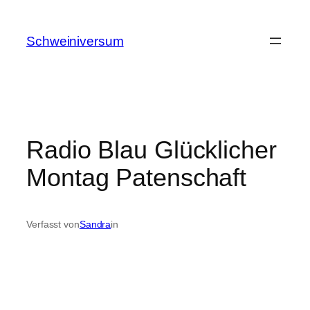
Zum
Inhalt
Schweiniversum
springen
Radio Blau Glücklicher
Montag Patenschaft
Verfasst von
Sandra
in