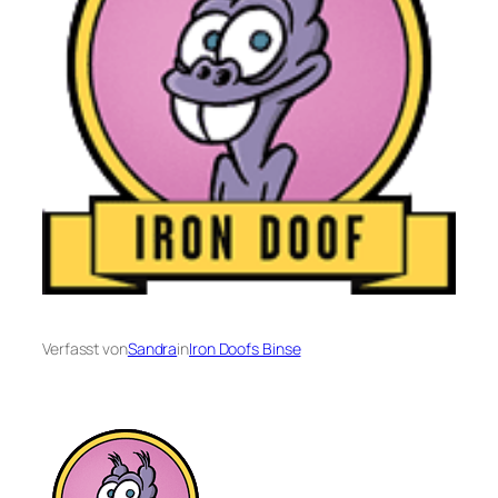
Verfasst von
Sandra
in
Iron Doofs Binse