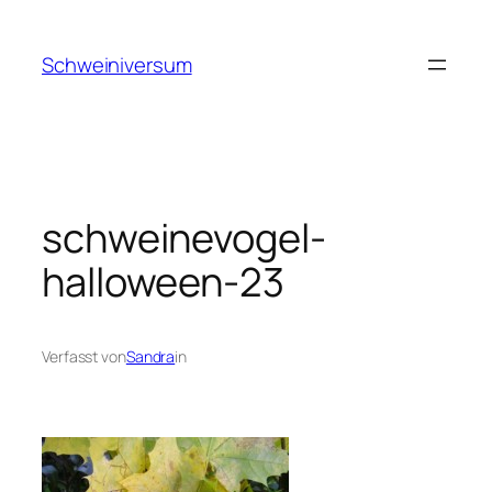
Zum
Inhalt
Schweiniversum
springen
schweinevogel-
halloween-23
Verfasst von
Sandra
in