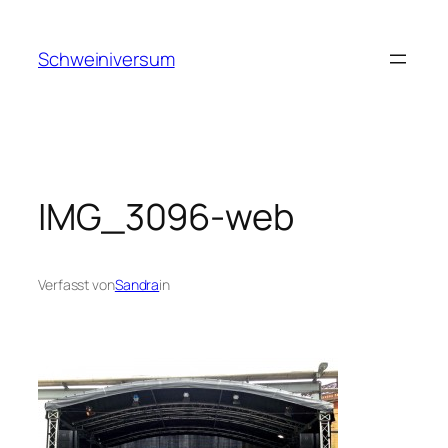
Zum
Inhalt
Schweiniversum
springen
IMG_3096-web
Verfasst von
Sandra
in