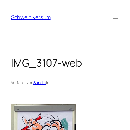
Zum
Inhalt
Schweiniversum
springen
IMG_3107-web
Verfasst von
Sandra
in