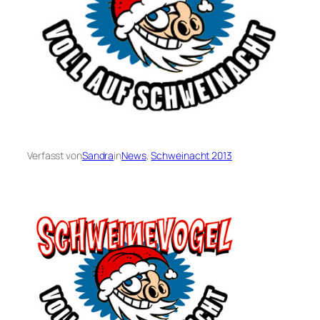
Verfasst von
Sandra
in
News
, 
Schweinacht 2013