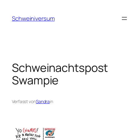
Zum
Inhalt
Schweiniversum
springen
Schweinachtspost
Swampie
Verfasst von
Sandra
in