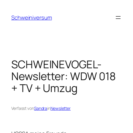
Zum
Inhalt
Schweiniversum
springen
SCHWEINEVOGEL-
Newsletter: WDW 018
+ TV + Umzug
Verfasst von
Sandra
in
Newsletter