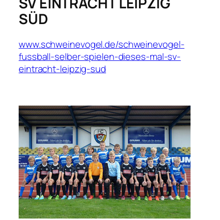
SV EINTRACHT LEIPZIG
SÜD
www.schweinevogel.de/schweinevogel-
fussball-selber-spielen-dieses-mal-sv-
eintracht-leipzig-sud