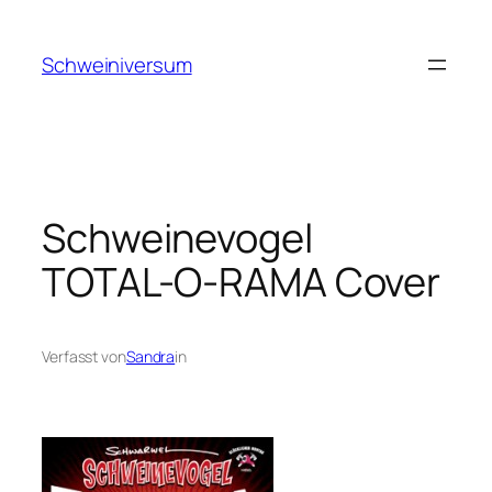
Zum
Inhalt
Schweiniversum
springen
Schweinevogel
TOTAL-O-RAMA Cover
Verfasst von
Sandra
in